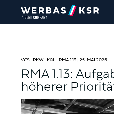
VCS
|
PKW
|
K&L
|
RMA 1.13
| 25. MAI 2026
RMA 1.13: Aufga
höherer Priorit