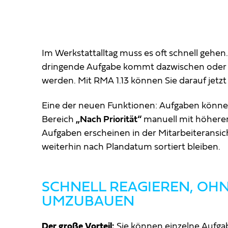
Im Werkstattalltag muss es oft schnell gehen.
dringende Aufgabe kommt dazwischen oder e
werden. Mit RMA 1.13 können Sie darauf jetzt
Eine der neuen Funktionen: Aufgaben können
Bereich
„Nach Priorität“
manuell mit höherer
Aufgaben erscheinen in der Mitarbeiteransic
weiterhin nach Plandatum sortiert bleiben.
SCHNELL REAGIEREN, OH
UMZUBAUEN
Der große Vorteil:
Sie können einzelne Aufgab