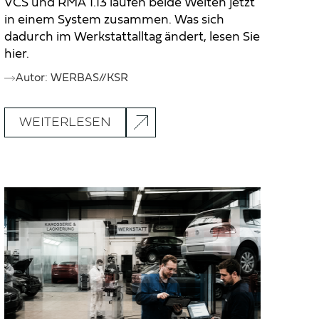
VCS und RMA 1.13 laufen beide Welten jetzt
in einem System zusammen. Was sich
dadurch im Werkstattalltag ändert, lesen Sie
hier.
Autor: WERBAS//KSR
WEITERLESEN