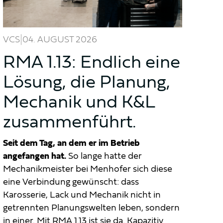
|
VCS
04. AUGUST 2026
RMA 1.13: Endlich eine
Lösung, die Planung,
Mechanik und K&L
zusammenführt.
Seit dem Tag, an dem er im Betrieb
angefangen hat.
So lange hatte der
Mechanikmeister bei Menhofer sich diese
eine Verbindung gewünscht: dass
Karosserie, Lack und Mechanik nicht in
getrennten Planungswelten leben, sondern
in einer.
Mit RMA 1.13 ist sie da. Kapazitiv