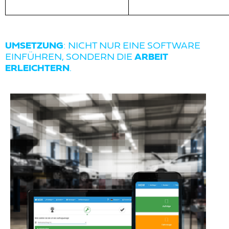
UMSETZUNG
: NICHT NUR EINE SOFTWARE
EINFÜHREN, SONDERN DIE
ARBEIT
ERLEICHTERN
.