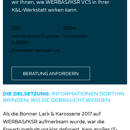
wir Ihnen, wie WERBAS//KSR VCS in Ihrer
K&L-Werkstatt wirken kann.
25
+
200
+
Jahre Branchen-Expertise
Schnittstellen
4,500
+
Werkstätten vertrauen uns
DIE ZIELSETZUNG:
INFORMATIONEN DORTHIN
BRINGEN, WO SIE GEBRAUCHT WERDEN.
Als die Bonner Lack & Karosserie 2017 auf
WERBAS//KSR aufmerksam wurde, war die
Erwartungshaltung klar definiert. Kein großes IT-